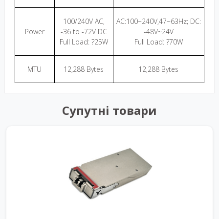
100/240V AC,
AC:100~240V,47~63Hz; DC:
Power
-36 to -72V DC
-48V~24V
Full Load: ?25W
Full Load: ?70W
MTU
12,288 Bytes
12,288 Bytes
Супутні товари