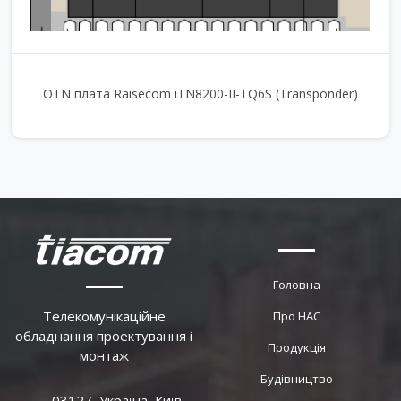
OTN плата Raisecom iTN8200-II-TQ6S (Transponder)
Головна
Телекомунікаційне
Про НАС
обладнання проектування і
Продукція
монтаж
Будівництво
03127, Україна, Київ