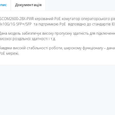
пис
Документація
ISCOM2600-28X-PWR керований PoE комутатор операторського рівн
4x10G/1G SFP+/SFP та підтримкою PoE відповідно до стандартів IEEE
Дана модель забезпечує високу пропускну здатність для підключенн
високої роздільної здатності і т.д.
Завдяки високій стабільності роботи, широкому функціоналу – дана
PoE мережі.