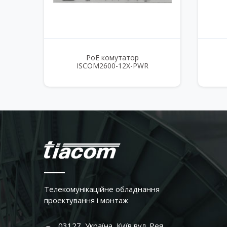
PoE комутатор
ISCOM2600-12X-PWR
Телекомунікаційне обладнання
проектування і монтаж
03127, Україна, Київ вул. Рея