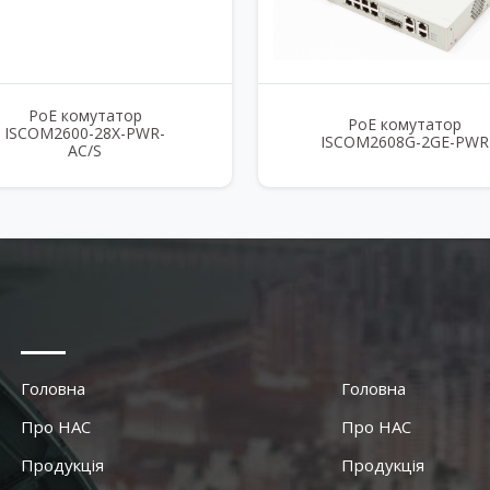
PoE комутатор
PoE комутатор
ISCOM2600-28X-PWR-
ISCOM2608G-2GE-PWR
AC/S
Головна
Головна
Про НАС
Про НАС
Продукція
Продукція