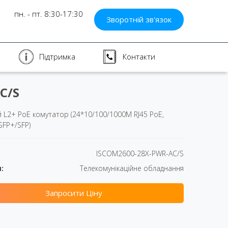
пн. - пт. 8:30-17:30
Зворотній зв'язок
Підтримка
Контакти
C/S
 L2+ PoE комутатор (24*10/100/1000М RJ45 PoE,
SFP+/SFP)
ISCOM2600-28X-PWR-AC/S
:
Телекомунікаційне обладнання
Запросити Ціну