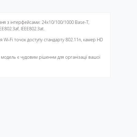
я з інтерфейсами: 24х10/100/1000 Base-T,
802.3af, IEEE802.3at.
я Wi-Fi точок доступу стандарту 802.11n, камер HD
 модель є чудовим рішеннм для організації вашої