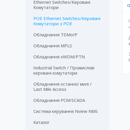
Ethernet Switches/Керовані
О
Комутатори
POE Ethernet Switches/Керовані
Комутатори з POE
Обладнання TDMoIP
Обладнання MPLS
Обладнання xWDM/PTN
Industrial Switch / Промислові
керовані комутатори
Обладнання останної милі /
Last Mile Access
Обладнання PCM/SCADA
Система керування Nview NMS
Каталог