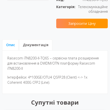
Категорія:
Телекомунікаційне
обладнання
Запросити Ціну
Опис
Документація
Raisecom iTN8200-II-TQ6S – сервісна плата розширення
для встановлення в DWDM/OTN платформу Raisecom
iTN8200-II
Інтерфейси: 4*100GE/OTU4 QSFP28 (Client) <-> 1x
Сoherent 400G CFP2 (Line).
Супутні товари