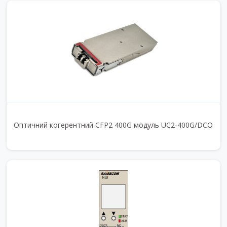
Оптичний когерентний CFP2 400G модуль UC2-400G/DCO