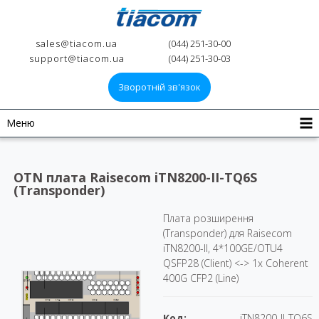
sales@tiacom.ua
(044) 251-30-00
support@tiacom.ua
(044) 251-30-03
Зворотній зв'язок
Меню
OTN плата Raisecom iTN8200-II-TQ6S
(Transponder)
Плата розширення
(Transponder) для Raisecom
iTN8200-II, 4*100GE/OTU4
QSFP28 (Client) <-> 1x Сoherent
400G CFP2 (Line)
Код:
iTN8200-II-TQ6S