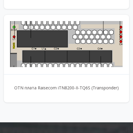
OTN плата Raisecom iTN8200-II-TQ6S (Transponder)