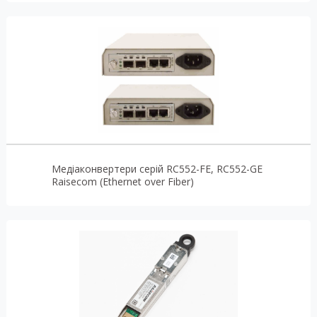
Медіаконвертери серій RC552-FE, RC552-GE
Raisecom (Ethernet over Fiber)