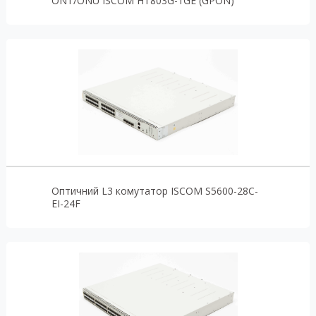
ONT/ONU ISCOM HT803G-1GE (GPON)
Оптичний L3 комутатор ISCOM S5600-28C-
EI-24F