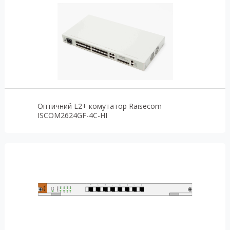
Оптичний L2+ комутатор Raisecom
ISCOM2624GF-4C-HI