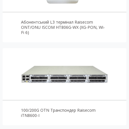
Абонентський L3 термінал Raisecom
ONT/ONU ISCOM HT806G-WX (XG-PON, Wi-
Fi 6)
100/200G OTN Транспондер Raisecom
iTN8600-I