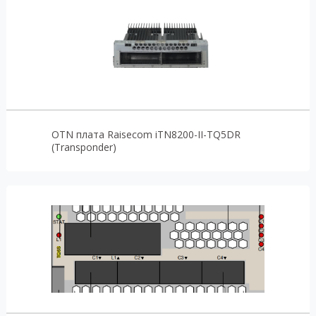
OTN плата Raisecom iTN8200-II-TQ5DR
(Transponder)