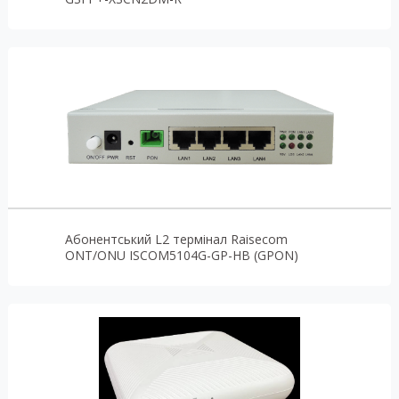
Абонентський L2 термінал Raisecom
ONT/ONU ISCOM5104G-GP-HB (GPON)