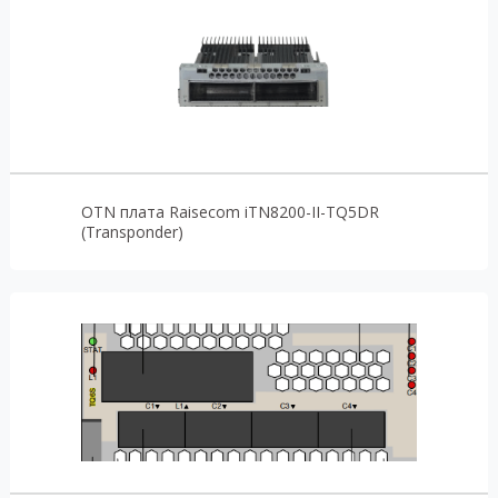
OTN плата Raisecom iTN8200-II-TQ5DR
(Transponder)