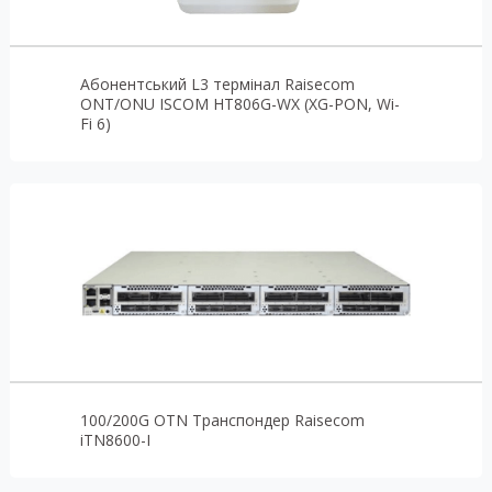
Абонентський L3 термінал Raisecom
ONT/ONU ISCOM HT806G-WX (XG-PON, Wi-
Fi 6)
100/200G OTN Транспондер Raisecom
iTN8600-I