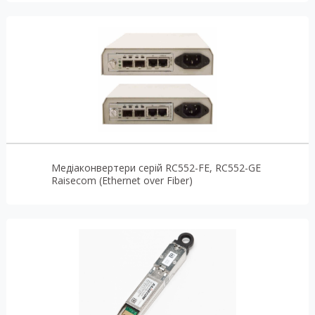
Медіаконвертери серій RC552-FE, RC552-GE
Raisecom (Ethernet over Fiber)