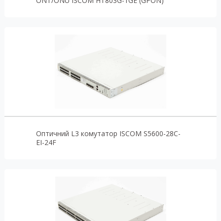
ONT/ONU ISCOM HT803G-1GE (GPON)
Оптичний L3 комутатор ISCOM S5600-28C-
EI-24F