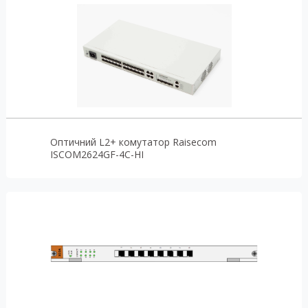
Оптичний L2+ комутатор Raisecom
ISCOM2624GF-4C-HI