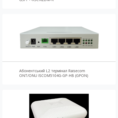
Абонентський L2 термінал Raisecom
ONT/ONU ISCOM5104G-GP-HB (GPON)