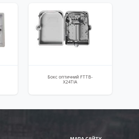
Бокс оптичний FTTB-
X24TIA
МАПА САЙТУ