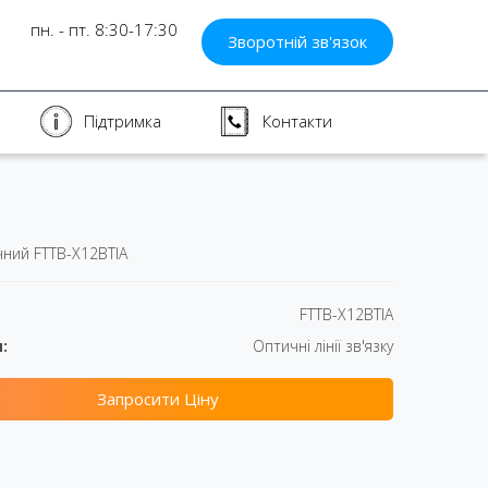
пн. - пт. 8:30-17:30
Зворотній зв'язок
Підтримка
Контакти
чний FTTB-X12BTIA
FTTB-X12BTIA
:
Оптичні лінії зв'язку
Запросити Ціну