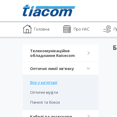
Головна
Про НАС
П
Б
Телекомунікаційне
обладнання Raisecom
Оптичні линії зв'язку
Все у категорії
Оптичні муфти
Панелі та бокси
Кабелі та аксесуари